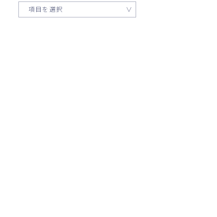
項目を選択
トップメッセージ
約束
会社概要
営業拠点
CSR活動