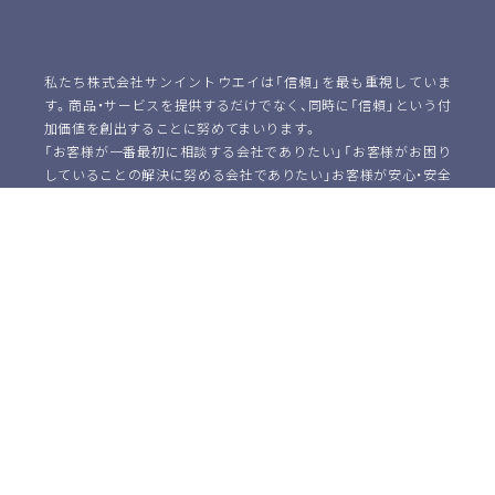
私たち株式会社サンイントウエイは「信頼」を最も重視していま
す。商品・サービスを提供するだけでなく、同時に「信頼」という付
加価値を創出することに努めてまいります。
「お客様が一番最初に相談する会社でありたい」「お客様がお困り
していることの解決に努める会社でありたい」お客様が安心・安全
に、事業に専念できる環境を共に作っていける良きビジネスパー
トナーでありたい。継続の中にこそ生まれる「本当の信頼関係」を
作っていくことを私たちはお約束いたします。