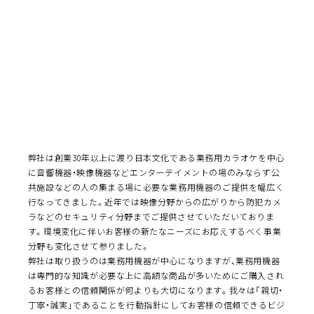
弊社は創業30年以上に渡り日本文化である業務用カラオケを中心
に音響機器・映像機器などエンターテイメントの場のみならず公
共施設などの人の集まる場に必要な業務用機器のご提供を幅広く
行なってきました。近年では映像分野からの広がりから防犯カメ
ラなどのセキュリティ分野までご提供させていただいておりま
す。環境変化に伴いお客様の新たなニーズにお応えするべく事業
分野も変化させて参りました。
弊社は取り扱うのは業務用機器が中心になりますが、業務用機器
は専門的な知識が必要な上に高額な商品が多いためにご購入され
るお客様との信頼関係が何よりも大切になります。我々は「親切・
丁寧・誠実」であることを行動指針にしてお客様の信頼できるビジ