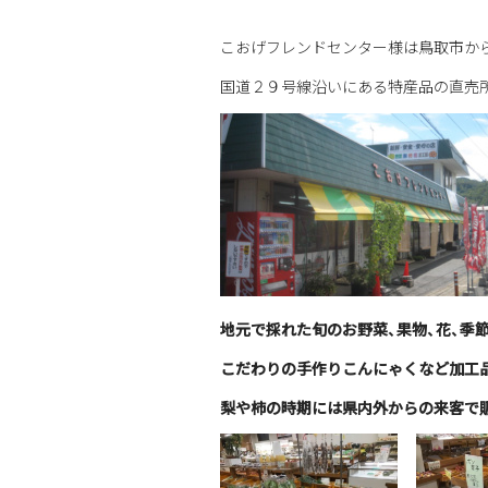
こおげフレンドセンター様は鳥取市か
国道２９号線沿いにある特産品の直売
地元で採れた旬のお野菜、果物、花、季
こだわりの手作りこんにゃくなど加工
梨や柿の時期には県内外からの来客で