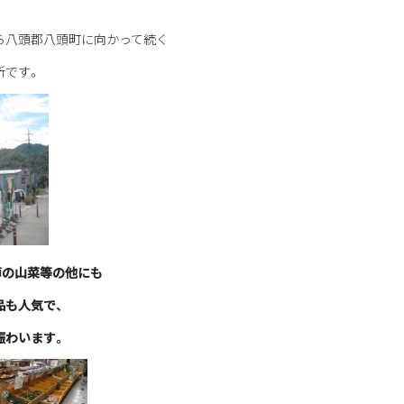
ら八頭郡八頭町に向かって続く
所です。
節の山菜等の他にも
品も人気で、
賑わいます。