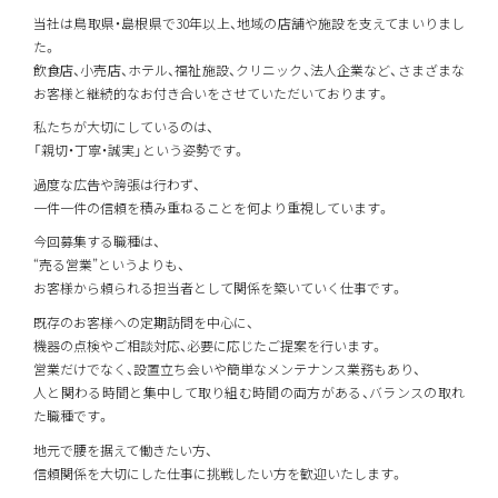
当社は鳥取県・島根県で30年以上、地域の店舗や施設を支えてまいりまし
た。
飲食店、小売店、ホテル、福祉施設、クリニック、法人企業など、さまざまな
お客様と継続的なお付き合いをさせていただいております。
私たちが大切にしているのは、
「親切・丁寧・誠実」という姿勢です。
過度な広告や誇張は行わず、
一件一件の信頼を積み重ねることを何より重視しています。
今回募集する職種は、
“売る営業”というよりも、
お客様から頼られる担当者として関係を築いていく仕事です。
既存のお客様への定期訪問を中心に、
機器の点検やご相談対応、必要に応じたご提案を行います。
営業だけでなく、設置立ち会いや簡単なメンテナンス業務もあり、
人と関わる時間と集中して取り組む時間の両方がある、バランスの取れ
た職種です。
地元で腰を据えて働きたい方、
信頼関係を大切にした仕事に挑戦したい方を歓迎いたします。