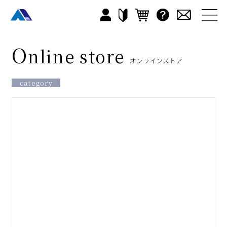
O
nline store
オンラインストア
category
すべて
カラオケ店
老健施設
ナイト
イベント
音響機器