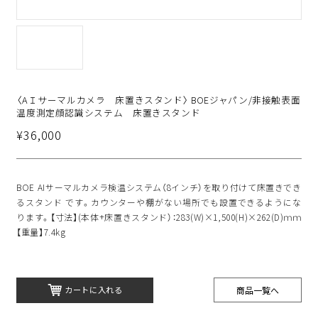
〈AＩサーマルカメラ 床置きスタンド〉 BOEジャパン/非接触表面
温度測定顔認識システム 床置きスタンド
¥36,000
BOE AIサーマルカメラ検温システム（8インチ）を取り付けて床置きでき
るスタンド です。カウンターや棚がない場所でも設置できるようにな
ります。【寸法】(本体+床置きスタンド）：283(W)×1,500(H)×262(D)ｍｍ
【重量】7.4kg
商品一覧へ
カートに入れる