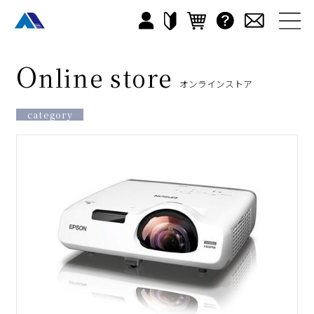
O
nline store
オンラインストア
category
すべて
カラオケ店
老健施設
ナイト
イベント
音響機器